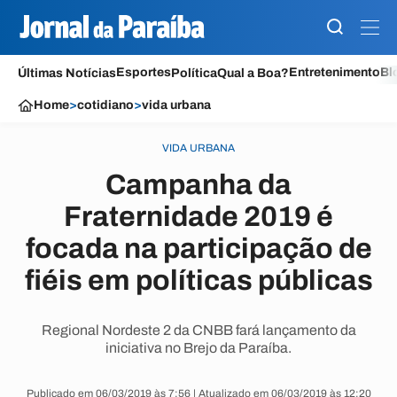
Esportes
Entretenimento
Bl
Últimas Notícias
Política
Qual a Boa?
Home
>
cotidiano
>
vida urbana
VIDA URBANA
Campanha da
Fraternidade 2019 é
focada na participação de
fiéis em políticas públicas
Regional Nordeste 2 da CNBB fará lançamento da
iniciativa no Brejo da Paraíba.
Publicado em 06/03/2019 às 7:56 | Atualizado em 06/03/2019 às 12:20