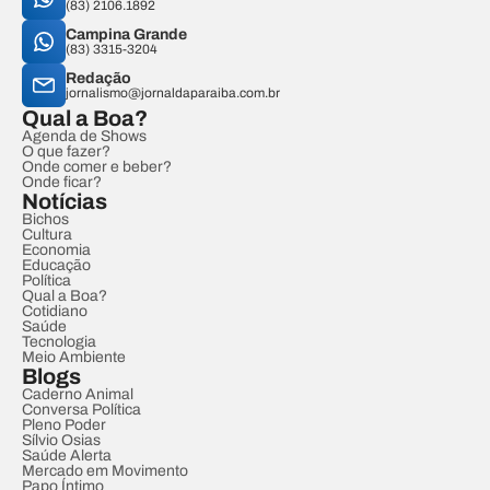
(83) 2106.1892
Campina Grande
(83) 3315-3204
Redação
jornalismo@jornaldaparaiba.com.br
Qual a Boa?
Agenda de Shows
O que fazer?
Onde comer e beber?
Onde ficar?
Notícias
Bichos
Cultura
Economia
Educação
Política
Qual a Boa?
Cotidiano
Saúde
Tecnologia
Meio Ambiente
Blogs
Caderno Animal
Conversa Política
Pleno Poder
Sílvio Osias
Saúde Alerta
Mercado em Movimento
Papo Íntimo