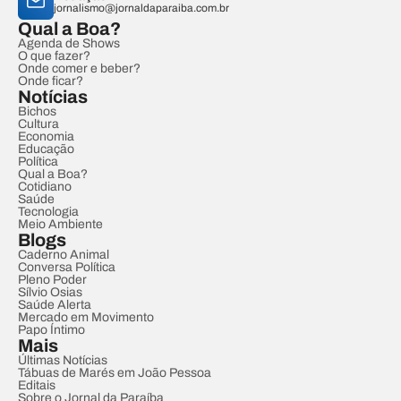
jornalismo@jornaldaparaiba.com.br
Qual a Boa?
Agenda de Shows
O que fazer?
Onde comer e beber?
Onde ficar?
Notícias
Bichos
Cultura
Economia
Educação
Política
Qual a Boa?
Cotidiano
Saúde
Tecnologia
Meio Ambiente
Blogs
Caderno Animal
Conversa Política
Pleno Poder
Sílvio Osias
Saúde Alerta
Mercado em Movimento
Papo Íntimo
Mais
Últimas Notícias
Tábuas de Marés em João Pessoa
Editais
Sobre o Jornal da Paraíba