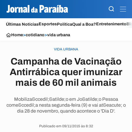
Esportes
Entretenimento
Bl
Últimas Notícias
Política
Qual a Boa?
Home
>
cotidiano
>
vida urbana
VIDA URBANA
Campanha de Vacinação
Antirrábica quer imunizar
mais de 60 mil animais
Mobiliza&ccedil;&atilde;o em Jo&atilde;o Pessoa
come&ccedil;a nesta segunda-feira (9) e vai at&eacute; o
dia 28 de novembro, quando acontece o 'Dia D'.
Publicado em 09/11/2015 às 8:32