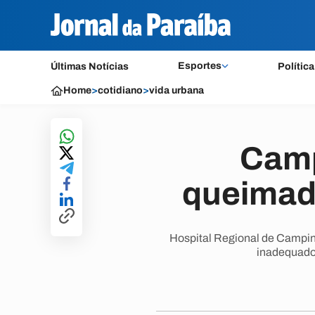
Esportes
Últimas Notícias
Política
Home
>
cotidiano
>
vida urbana
Camp
queimadu
Hospital Regional de Campin
inadequado 