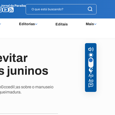
o
o
Jornal da Paraíba
Jornal da Paraíba
Editorias
Mais
Editais
vitar
s juninos
n&ccedil;as sobre o manuseio
 queimadura.