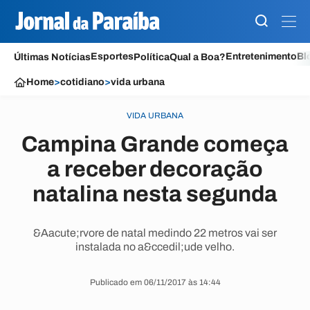
Esportes
Entretenimento
Bl
Últimas Notícias
Política
Qual a Boa?
Home
>
cotidiano
>
vida urbana
VIDA URBANA
Campina Grande começa
a receber decoração
natalina nesta segunda
&Aacute;rvore de natal medindo 22 metros vai ser
instalada no a&ccedil;ude velho.
Publicado em 06/11/2017 às 14:44