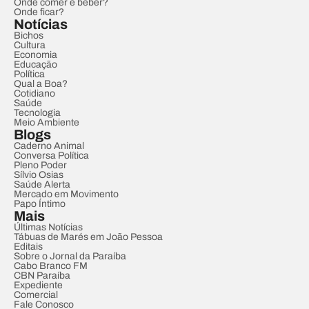
Onde comer e beber?
Onde ficar?
Notícias
Bichos
Cultura
Economia
Educação
Política
Qual a Boa?
Cotidiano
Saúde
Tecnologia
Meio Ambiente
Blogs
Caderno Animal
Conversa Política
Pleno Poder
Sílvio Osias
Saúde Alerta
Mercado em Movimento
Papo Íntimo
Mais
Últimas Notícias
Tábuas de Marés em João Pessoa
Editais
Sobre o Jornal da Paraíba
Cabo Branco FM
CBN Paraíba
Expediente
Comercial
Fale Conosco