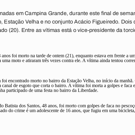
inadas em Campina Grande, durante este final de sema
o, Estação Velha e no conjunto Acácio Figueiredo. Doi
do (20). Entre as vítimas está o vice-presidente da tor
nos foi morto na tarde de ontem (21), enquanto estava em frente a um 
ma moto e atiraram três vezes contra ele. A vítima ainda tentou correr
oi encontrado morto no bairro da Estação Velha, no início da manhã.
 canal de esgoto que corta o bairro. A vítima foi morta a golpes e faca
nha participado de uma festa no bairro da Liberdade.
do Batista dos Santos, 48 anos, foi morto com golpes de faca no pesco
ado do crime é um adolescente de 16 anos, que fugiu em uma bicicleta,