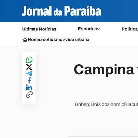
Esportes
Últimas Notícias
Política
Home
>
cotidiano
>
vida urbana
Campina t
&nbsp;Dois dos homic&iacute