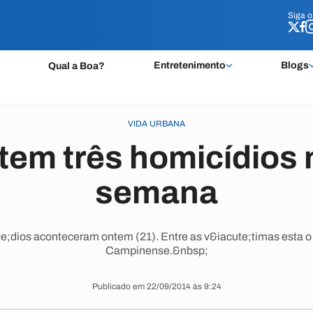
Siga 
Siga 
Entretenimento
Blogs
Qual a Boa?
VIDA URBANA
em três homicídios n
semana
;dios aconteceram ontem (21). Entre as v&iacute;timas esta o v
Campinense.&nbsp;
Publicado em 22/09/2014 às 9:24