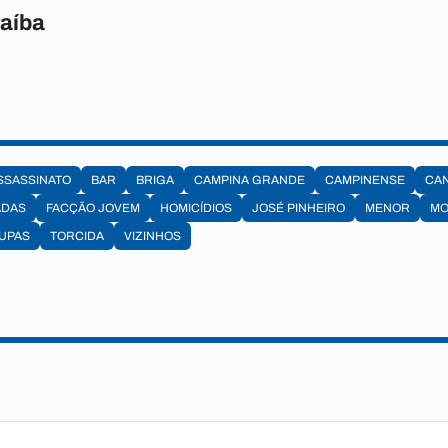
raíba
SSASSINATO
BAR
BRIGA
CAMPINA GRANDE
CAMPINENSE
CA
ADAS
FACÇÃO JOVEM
HOMICÍDIOS
JOSÉ PINHEIRO
MENOR
MO
UPAS
TORCIDA
VIZINHOS