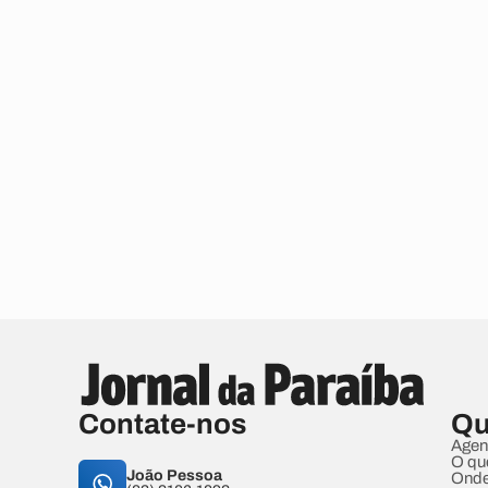
Contate-nos
Qu
Agen
O qu
João Pessoa
Onde