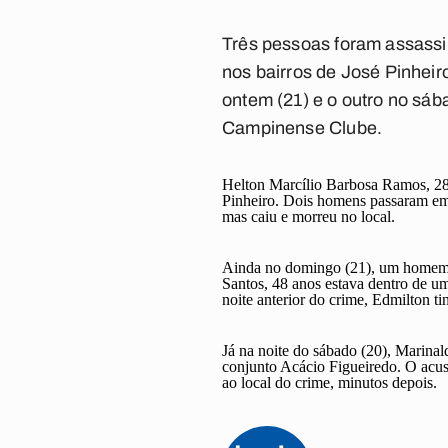
Três pessoas foram assass
nos bairros de José Pinheir
ontem (21) e o outro no sába
Campinense Clube.
Helton Marcílio Barbosa Ramos, 28 a
Pinheiro. Dois homens passaram em u
mas caiu e morreu no local.
Ainda no domingo (21), um homem f
Santos, 48 anos estava dentro de um
noite anterior do crime, Edmilton ti
Já na noite do sábado (20), Marinal
conjunto Acácio Figueiredo. O acus
ao local do crime, minutos depois.