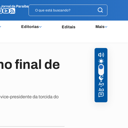
o
o
Jornal da Paraíba
Jornal da Paraíba
Editorias
Mais
Editais
o final de
ice-presidente da torcida do