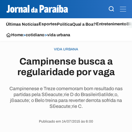
Esportes
Entretenimento
Bl
Últimas Notícias
Política
Qual a Boa?
Home
>
cotidiano
>
vida urbana
VIDA URBANA
Campinense busca a
regularidade por vaga
Campinenese e Treze comemoram bom resultado nas
partidas pela S&eacute;rie D do Brasileir&atilde;o,
j&aacute; o Belo treina para reverter derrota sofrida na
S&eacute;rie C.
Publicado em 14/07/2015 às 6:00