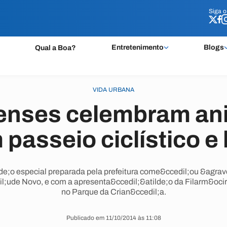
Siga 
Siga 
Entretenimento
Blogs
Qual a Boa?
VIDA URBANA
nses celembram ani
passeio ciclístico e
e;o especial preparada pela prefeitura come&ccedil;ou &agrav
l;ude Novo, e com a apresenta&ccedil;&atilde;o da Filarm&oci
no Parque da Crian&ccedil;a.
Publicado em 11/10/2014 às 11:08