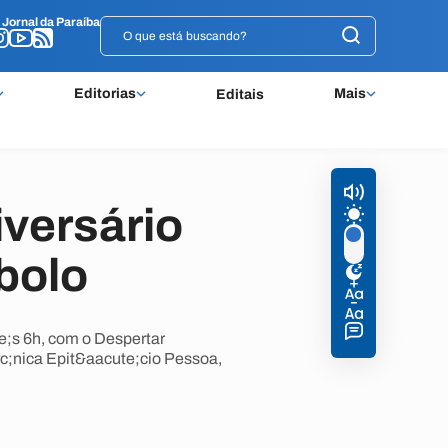
o
o
Jornal da Paraíba
Jornal da Paraíba
Editorias
Mais
Editais
versário
 bolo
e;s 6h, com o Despertar
rc;nica Epit&aacute;cio Pessoa,