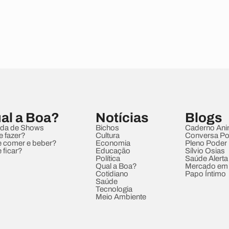
al a Boa?
Notícias
Blogs
da de Shows
Bichos
Caderno Ani
e fazer?
Cultura
Conversa Pol
 comer e beber?
Economia
Pleno Poder
 ficar?
Educação
Sílvio Osias
Política
Saúde Alerta
Qual a Boa?
Mercado em
Cotidiano
Papo Íntimo
Saúde
Tecnologia
Meio Ambiente