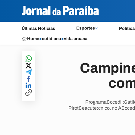
Esportes
Últimas Notícias
Política
Home
>
cotidiano
>
vida urbana
Campine
com 
Programa&ccedil;&atild
Pirot&eacute;cnico, no A&ccedi