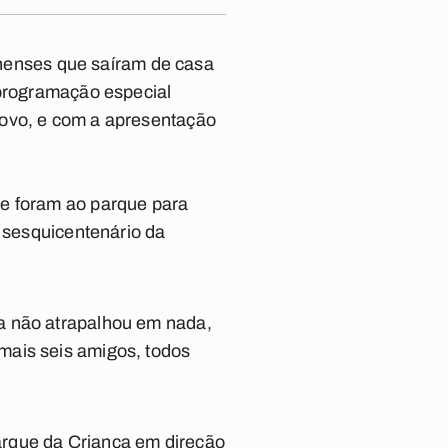
enses que saíram de casa
 programação especial
Novo, e com a apresentação
ue foram ao parque para
o sesquicentenário da
a não atrapalhou em nada,
mais seis amigos, todos
Parque da Criança em direção