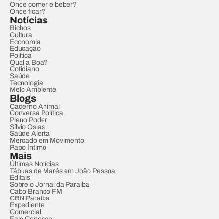
Onde comer e beber?
Onde ficar?
Notícias
Bichos
Cultura
Economia
Educação
Política
Qual a Boa?
Cotidiano
Saúde
Tecnologia
Meio Ambiente
Blogs
Caderno Animal
Conversa Política
Pleno Poder
Sílvio Osias
Saúde Alerta
Mercado em Movimento
Papo Íntimo
Mais
Últimas Notícias
Tábuas de Marés em João Pessoa
Editais
Sobre o Jornal da Paraíba
Cabo Branco FM
CBN Paraíba
Expediente
Comercial
Fale Conosco