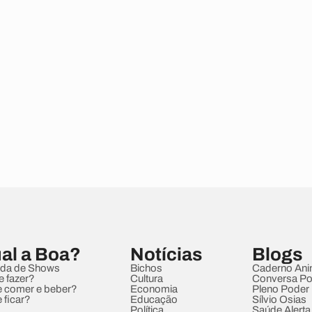
al a Boa?
Notícias
Blogs
da de Shows
Bichos
Caderno Ani
e fazer?
Cultura
Conversa Pol
 comer e beber?
Economia
Pleno Poder
 ficar?
Educação
Sílvio Osias
Política
Saúde Alerta