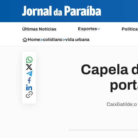
Esportes
Últimas Notícias
Política
Home
>
cotidiano
>
vida urbana
Capela d
port
Caix&atilde;o 