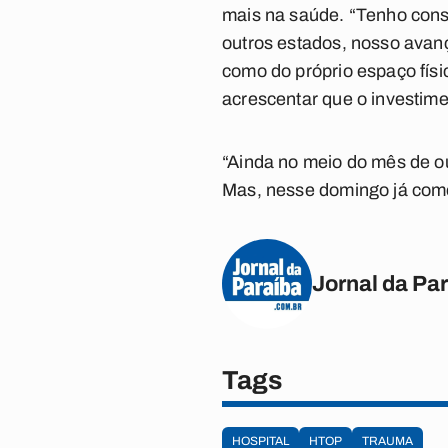
mais na saúde. “Tenho cons
outros estados, nosso avanç
como do próprio espaço físi
acrescentar que o investim
“Ainda no meio do mês de out
Mas, nesse domingo já come
Jornal da Pa
Tags
HOSPITAL
HTOP
TRAUMA