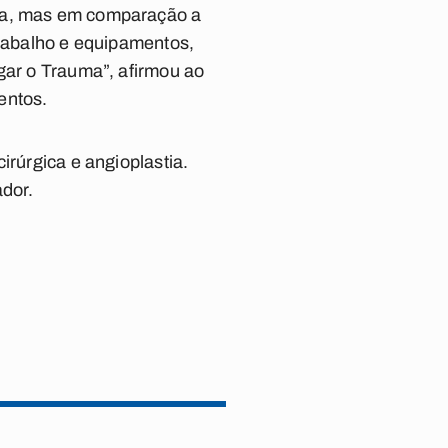
nda, mas em comparação a
trabalho e equipamentos,
gar o Trauma”, afirmou ao
entos.
irúrgica e angioplastia.
dor.