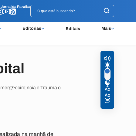
o
o
Jornal da Paraíba
Jornal da Paraíba
Editorias
Mais
Editais
ital
 Emerg&ecirc;ncia e Trauma e
realizada na manhã de