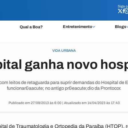
Siga 
Siga 
Entretenimento
Blogs
Qual a Boa?
VIDA URBANA
ital ganha novo hosp
com leitos de retaguarda para suprir demandas do Hospital de
funcionar&aacute; no antigo pr&eacute;dio da Prontocor.
Publicado em 27/09/2013 às 6:00 | Atualizado em 14/04/2023 às 17:43
tal de Traumatologia e Ortopedia da Paraíba (HTOP), 