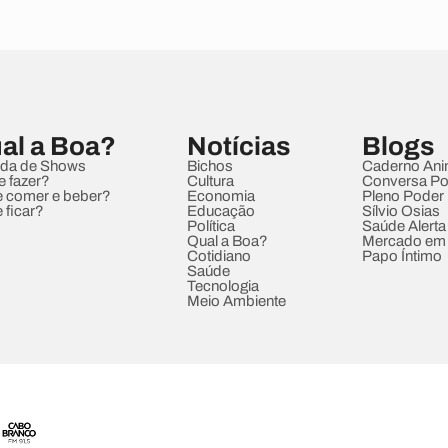
al a Boa?
Notícias
Blogs
da de Shows
Bichos
Caderno Ani
e fazer?
Cultura
Conversa Pol
 comer e beber?
Economia
Pleno Poder
 ficar?
Educação
Sílvio Osias
Política
Saúde Alerta
Qual a Boa?
Mercado em
Cotidiano
Papo Íntimo
Saúde
Tecnologia
Meio Ambiente