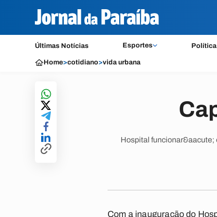
Esportes
Últimas Notícias
Política
Home
>
cotidiano
>
vida urbana
Cap
Hospital funcionar&aacute; 
Com a inauguração do Hospi