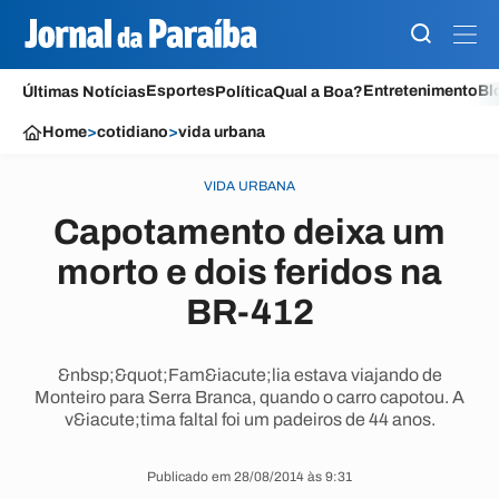
Esportes
Entretenimento
Bl
Últimas Notícias
Política
Qual a Boa?
Home
>
cotidiano
>
vida urbana
VIDA URBANA
Capotamento deixa um
morto e dois feridos na
BR-412
&nbsp;&quot;Fam&iacute;lia estava viajando de
Monteiro para Serra Branca, quando o carro capotou. A
v&iacute;tima faltal foi um padeiros de 44 anos.
Publicado em 28/08/2014 às 9:31