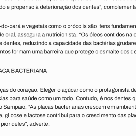
ido e propenso à deterioração dos dentes”, complement
o-pará e vegetais como o brócolis são itens fundamen
e oral, assegura a nutricionista. “Os óleos contidos n
s dentes, reduzindo a capacidade das bactérias grudare
untos formam uma barreira que protege o esmalte dos den
LACA BACTERIANA
ças do coração. Eleger o açúcar como o protagonista de
ias para saúde como um todo. Contudo, é nos dentes qu
io Sampaio. “As placas bacterianas crescem em ambient
, glicose e lactose contribui para o crescimento das pl
pior deles”, adverte.