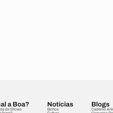
al a Boa?
Notícias
Blogs
da de Shows
Bichos
Caderno Ani