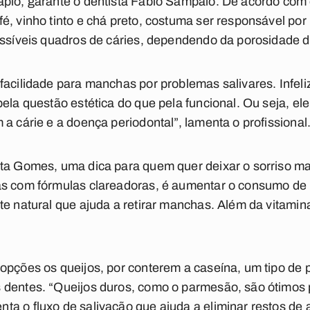
pio, garante o dentista Fábio Sampaio. De acordo com e
é, vinho tinto e chá preto, costuma ser responsável po
ossíveis quadros de cáries, dependendo da porosidade da
facilidade para manchas por problemas salivares. Infel
pela questão estética do que pela funcional. Ou seja, e
a cárie e a doença periodontal”, lamenta o profissional
rta Gomes, uma dica para quem quer deixar o sorriso ma
as com fórmulas clareadoras, é aumentar o consumo de 
te natural que ajuda a retirar manchas. Além da vitamin
opções os queijos, por conterem a caseína, um tipo de 
 dentes. “Queijos duros, como o parmesão, são ótimos p
a o fluxo de salivação que ajuda a eliminar restos de a