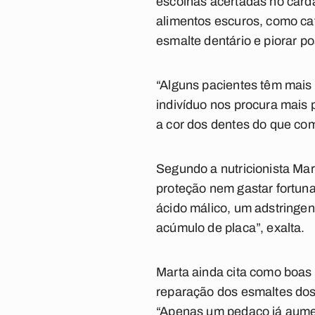
escolhas acertadas no cardá
alimentos escuros, como caf
esmalte dentário e piorar p
“Alguns pacientes têm mais 
indivíduo nos procura mais 
a cor dos dentes do que com 
Segundo a nutricionista Ma
proteção nem gastar fortun
ácido málico, um adstringen
acúmulo de placa”, exalta.
Marta ainda cita como boas 
reparação dos esmaltes dos
“Apenas um pedaço já aument