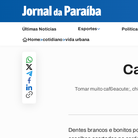
Esportes
Últimas Notícias
Política
Home
>
cotidiano
>
vida urbana
C
Tomar muito caf&eacute;, ch&
Dentes brancos e bonitos p