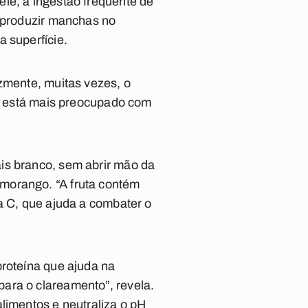
le, a ingestão frequente de
r produzir manchas no
 superfície.
izmente, muitas vezes, o
le está mais preocupado com
.
is branco, sem abrir mão da
morango. “A fruta contém
a C, que ajuda a combater o
proteína que ajuda na
ara o clareamento”, revela.
limentos e neutraliza o pH