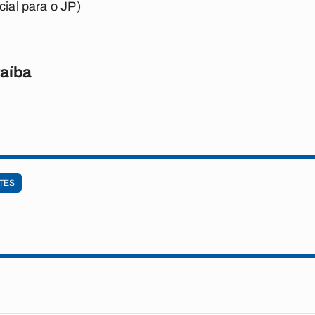
cial para o JP)
raíba
TES