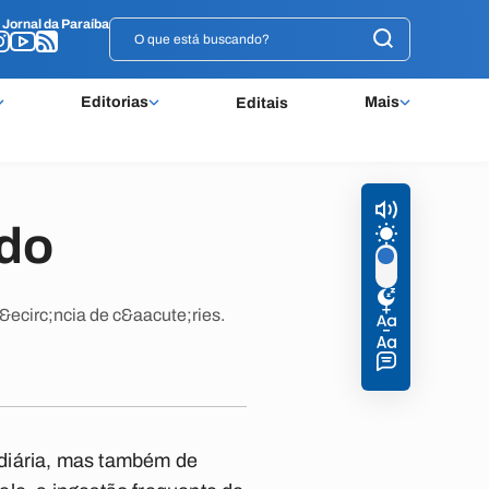
o
o
Jornal da Paraíba
Jornal da Paraíba
Editorias
Mais
Editais
do
&ecirc;ncia de c&aacute;ries.
 diária, mas também de