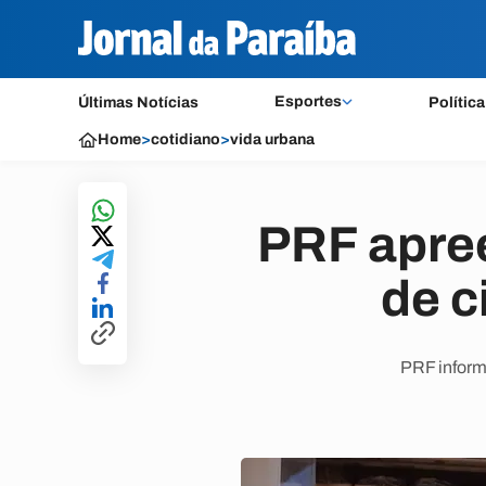
Esportes
Últimas Notícias
Política
Home
>
cotidiano
>
vida urbana
PRF apre
de c
PRF inform