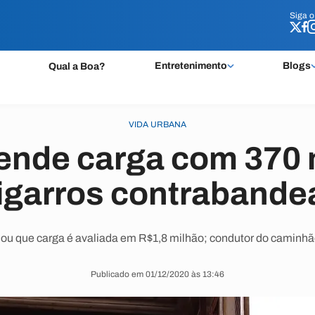
Siga 
Siga 
Entretenimento
Blogs
Qual a Boa?
VIDA URBANA
ende carga com 370 
igarros contraband
ou que carga é avaliada em R$1,8 milhão; condutor do caminhão 
Publicado em 01/12/2020 às 13:46