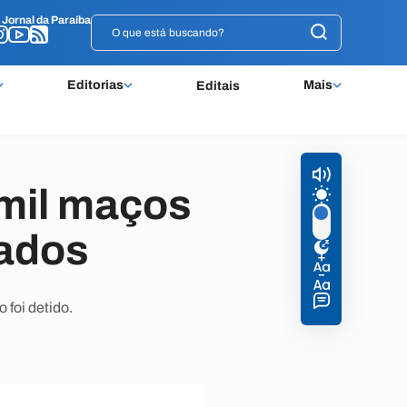
o
o
Jornal da Paraíba
Jornal da Paraíba
Editorias
Mais
Editais
mil maços
eados
foi detido.