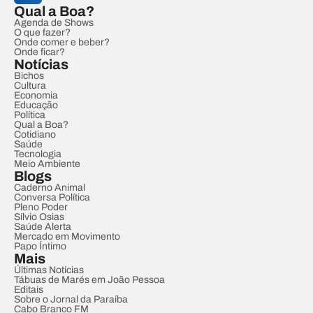
Qual a Boa?
Agenda de Shows
O que fazer?
Onde comer e beber?
Onde ficar?
Notícias
Bichos
Cultura
Economia
Educação
Política
Qual a Boa?
Cotidiano
Saúde
Tecnologia
Meio Ambiente
Blogs
Caderno Animal
Conversa Política
Pleno Poder
Sílvio Osias
Saúde Alerta
Mercado em Movimento
Papo Íntimo
Mais
Últimas Notícias
Tábuas de Marés em João Pessoa
Editais
Sobre o Jornal da Paraíba
Cabo Branco FM