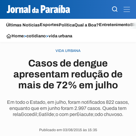
Esportes
Entretenimento
Bl
Últimas Notícias
Política
Qual a Boa?
Home
>
cotidiano
>
vida urbana
VIDA URBANA
Casos de dengue
apresentam redução de
mais de 72% em julho
Em todo o Estado, em julho, foram notificados 822 casos,
enquanto que em junho foram 2.997 casos. Queda tem
rela&ccedil;&atilde;o com per&iacute;odo chuvoso.
Publicado em 03/08/2015 às 15:35