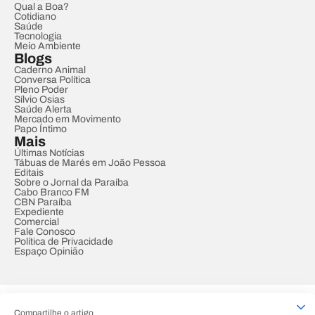
Qual a Boa?
Cotidiano
Saúde
Tecnologia
Meio Ambiente
Blogs
Caderno Animal
Conversa Política
Pleno Poder
Sílvio Osias
Saúde Alerta
Mercado em Movimento
Papo Íntimo
Mais
Últimas Notícias
Tábuas de Marés em João Pessoa
Editais
Sobre o Jornal da Paraíba
Cabo Branco FM
CBN Paraíba
Expediente
Comercial
Fale Conosco
Política de Privacidade
Espaço Opinião
© REDE PARAÍBA DE COMUNICAÇÃO
Compartilhe o artigo