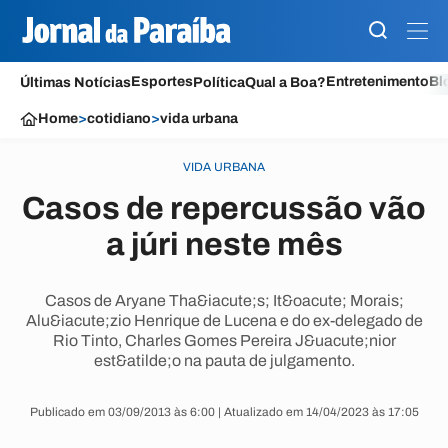
Esportes
Entretenimento
Bl
Últimas Notícias
Política
Qual a Boa?
Home
>
cotidiano
>
vida urbana
VIDA URBANA
Casos de repercussão vão
a júri neste mês
Casos de Aryane Tha&iacute;s; It&oacute; Morais;
Alu&iacute;zio Henrique de Lucena e do ex-delegado de
Rio Tinto, Charles Gomes Pereira J&uacute;nior
est&atilde;o na pauta de julgamento.
Publicado em 03/09/2013 às 6:00 | Atualizado em 14/04/2023 às 17:05