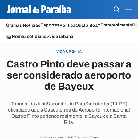
Esportes
Entretenimento
Bl
Últimas Notícias
Política
Qual a Boa?
Home
>
cotidiano
>
vida urbana
VIDA URBANA
Castro Pinto deve passar a
ser considerado aeroporto
de Bayeux
Tribunal de Justi&ccedil;a da Para&iacute;ba (TJ-PB)
oficializou que a &aacute;rea do Aeroporto Internacional
Castro Pinto pertence realmente, a Bayeux e a Santa
Rita.