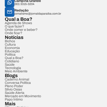
Campina Grande
(83) 3315-3204
Redação
jornalismo@jornaldaparaiba.com.br
Qual a Boa?
Agenda de Shows
O que fazer?
Onde comer e beber?
Onde ficar?
Notícias
Bichos
Cultura
Economia
Educação
Política
Qual a Boa?
Cotidiano
Saúde
Tecnologia
Meio Ambiente
Blogs
Caderno Animal
Conversa Política
Pleno Poder
Sílvio Osias
Saúde Alerta
Mercado em Movimento
Papo Íntimo
Mais