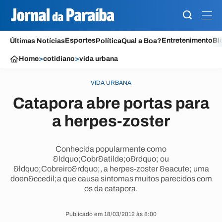
Esportes
Entretenimento
Bl
Últimas Notícias
Política
Qual a Boa?
Home
>
cotidiano
>
vida urbana
VIDA URBANA
Catapora abre portas para
a herpes-zoster
Conhecida popularmente como
&ldquo;Cobr&atilde;o&rdquo; ou
&ldquo;Cobreiro&rdquo;, a herpes-zoster &eacute; uma
doen&ccedil;a que causa sintomas muitos parecidos com
os da catapora.
Publicado em 18/03/2012 às 8:00