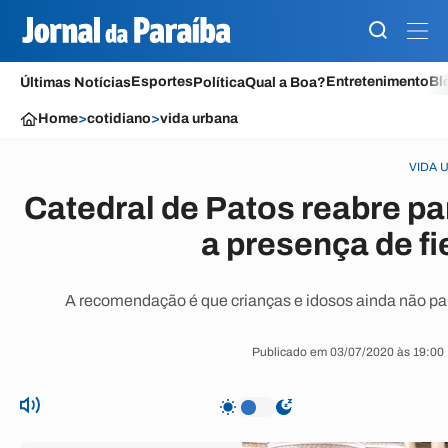
Esportes
Entretenimento
Bl
Últimas Notícias
Política
Qual a Boa?
Home
>
cotidiano
>
vida urbana
VIDA 
Catedral de Patos reabre p
a presença de fi
A recomendação é que crianças e idosos ainda não p
Publicado em 03/07/2020 às 19:00 