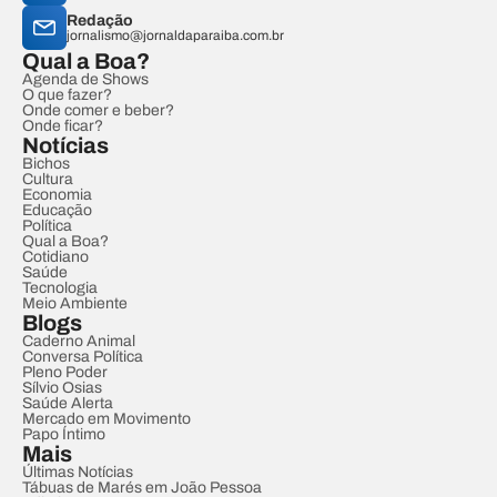
Redação
jornalismo@jornaldaparaiba.com.br
Qual a Boa?
Agenda de Shows
O que fazer?
Onde comer e beber?
Onde ficar?
Notícias
Bichos
Cultura
Economia
Educação
Política
Qual a Boa?
Cotidiano
Saúde
Tecnologia
Meio Ambiente
Blogs
Caderno Animal
Conversa Política
Pleno Poder
Sílvio Osias
Saúde Alerta
Mercado em Movimento
Papo Íntimo
Mais
Últimas Notícias
Tábuas de Marés em João Pessoa