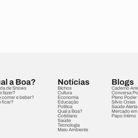
al a Boa?
Notícias
Blogs
da de Shows
Bichos
Caderno Ani
e fazer?
Cultura
Conversa Pol
 comer e beber?
Economia
Pleno Poder
 ficar?
Educação
Sílvio Osias
Política
Saúde Alerta
Qual a Boa?
Mercado em
Cotidiano
Papo Íntimo
Saúde
Tecnologia
Meio Ambiente