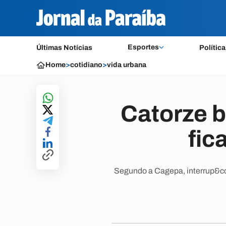
Esportes
Últimas Notícias
Política
Home
>
cotidiano
>
vida urbana
Catorze 
fic
Segundo a Cagepa, interrup&cce