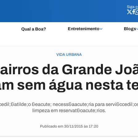
Siga 
Siga 
Entretenimento
Blogs
Qual a Boa?
VIDA URBANA
bairros da Grande Jo
am sem água nesta t
dil;&atilde;o &eacute; necess&aacute;ria para servi&ccedil;os
limpeza em reservat&oacute;rios.
Publicado em 30/11/2015 às 17:20