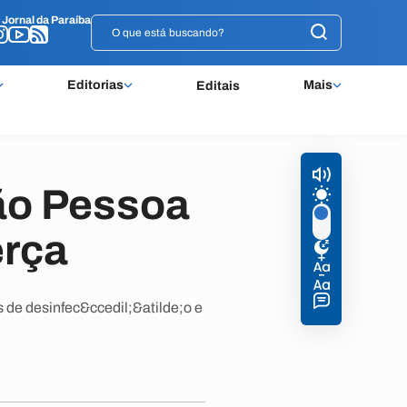
o
o
Jornal da Paraíba
Jornal da Paraíba
Editorias
Mais
Editais
ão Pessoa
erça
 de desinfec&ccedil;&atilde;o e