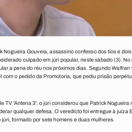
ck Nogueira Gouveia, assassino confesso dos tios e doi
nsiderado culpado em júri popular, neste sábado (3). No 
pular a pena do réu nos próximos dias. Segundo Walfran
vel com o pedido da Promotoria, que pediu prisão perpét
 TV 'Antena 3', o júri considerou que Patrick Nogueira
derar qualquer defesa. O veredicto foi entregue à juíza
o júri, formado por sete homens e duas mulheres.