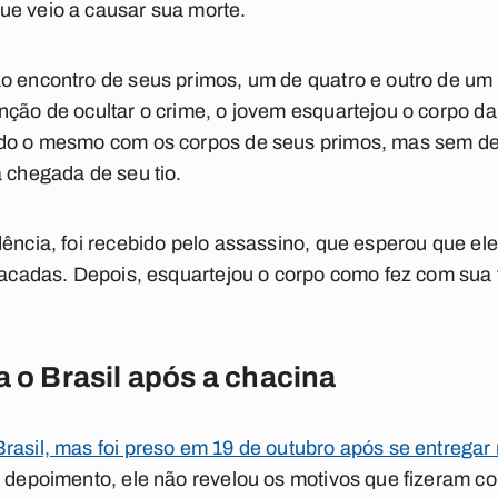
ue veio a causar sua morte.
ao encontro de seus primos, um de quatro e outro de um
nção de ocultar o crime, o jovem esquartejou o corpo da 
endo o mesmo com os corpos de seus primos, mas sem 
a chegada de seu tio.
dência, foi recebido pelo assassino, que esperou que ele
 facadas. Depois, esquartejou o corpo como fez com sua 
a o Brasil após a chacina
rasil, mas foi preso em 19 de outubro após se entregar
depoimento, ele não revelou os motivos que fizeram c