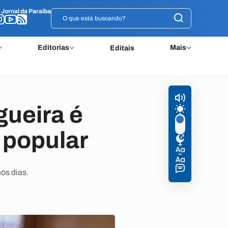
o
o
Jornal da Paraíba
Jornal da Paraíba
Editorias
Mais
Editais
gueira é
 popular
os dias.