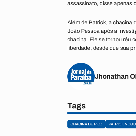
assassinato, disse apenas q
Além de Patrick, a chacina
João Pessoa após a investi
chacina. Ele se tornou réu
liberdade, desde que sua pri
Jhonathan Ol
Tags
CHACINA DE PIOZ
PATRICK NOGU