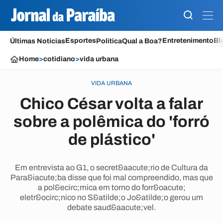
Esportes
Entretenimento
Bl
Últimas Notícias
Política
Qual a Boa?
Home
>
cotidiano
>
vida urbana
VIDA URBANA
Chico César volta a falar
sobre a polêmica do 'forró
de plástico'
Em entrevista ao G1, o secret&aacute;rio de Cultura da
Para&iacute;ba disse que foi mal compreendido, mas que
a pol&ecirc;mica em torno do forr&oacute;
eletr&ocirc;nico no S&atilde;o Jo&atilde;o gerou um
debate saud&aacute;vel.