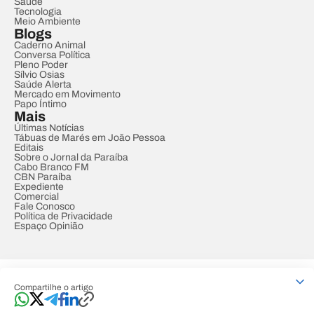
Saúde
Tecnologia
Meio Ambiente
Blogs
Caderno Animal
Conversa Política
Pleno Poder
Sílvio Osias
Saúde Alerta
Mercado em Movimento
Papo Íntimo
Mais
Últimas Notícias
Tábuas de Marés em João Pessoa
Editais
Sobre o Jornal da Paraíba
Cabo Branco FM
CBN Paraíba
Expediente
Comercial
Fale Conosco
Política de Privacidade
Espaço Opinião
© REDE PARAÍBA DE COMUNICAÇÃO
Compartilhe o artigo
Developed by
Designed by