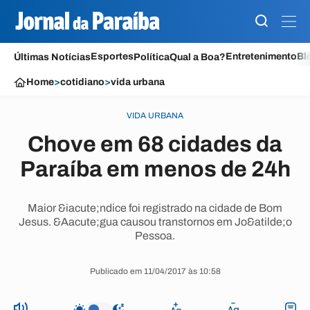
Esportes
Entretenimento
Bl
Últimas Notícias
Política
Qual a Boa?
Home
>
cotidiano
>
vida urbana
VIDA URBANA
Chove em 68 cidades da
Paraíba em menos de 24h
Maior &iacute;ndice foi registrado na cidade de Bom
Jesus. &Aacute;gua causou transtornos em Jo&atilde;o
Pessoa.
Publicado em 11/04/2017 às 10:58