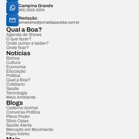
Campina Grande
(83) 3315-3204
Redação
jornalismo@jornaldaparaiba.com.br
Qual a Boa?
Agenda de Shows
O que fazer?
Onde comer e beber?
Onde ficar?
Notícias
Bichos
Cultura
Economia
Educação
Política
Qual a Boa?
Cotidiano
Saúde
Tecnologia
Meio Ambiente
Blogs
Caderno Animal
Conversa Política
Pleno Poder
Sílvio Osias
Saúde Alerta
Mercado em Movimento
Papo Íntimo