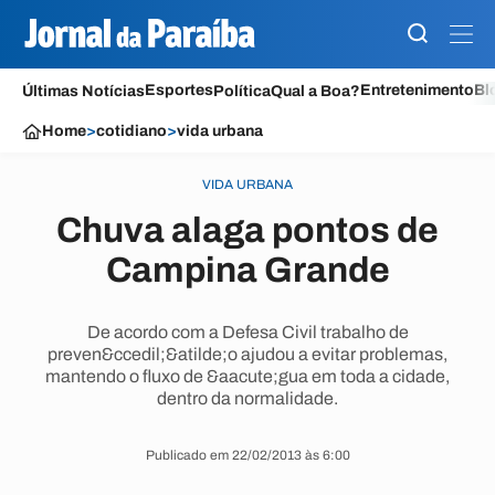
Esportes
Entretenimento
Bl
Últimas Notícias
Política
Qual a Boa?
Home
>
cotidiano
>
vida urbana
VIDA URBANA
Chuva alaga pontos de
Campina Grande
De acordo com a Defesa Civil trabalho de
preven&ccedil;&atilde;o ajudou a evitar problemas,
mantendo o fluxo de &aacute;gua em toda a cidade,
dentro da normalidade.
Publicado em 22/02/2013 às 6:00