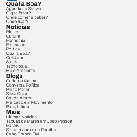
Qual a Boa?
Agenda de Shows
O que fazer?
Onde comer e beber?
Onde ficar?
Notícias
Bichos
Cultura
Economia
Educação
Política
Qual a Boa?
Cotidiano
Saúde
Tecnologia
Meio Ambiente
Blogs
Caderno Animal
Conversa Política
Pleno Poder
Sílvio Osias
Saúde Alerta
Mercado em Movimento
Papo Íntimo
Mais
Últimas Notícias
Tábuas de Marés em João Pessoa
Editais
Sobre o Jornal da Paraíba
Cabo Branco FM