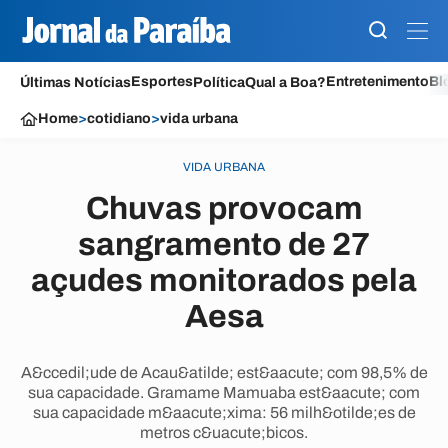
Esportes
Entretenimento
Bl
Últimas Notícias
Política
Qual a Boa?
Home
>
cotidiano
>
vida urbana
VIDA URBANA
Chuvas provocam
sangramento de 27
açudes monitorados pela
Aesa
A&ccedil;ude de Acau&atilde; est&aacute; com 98,5% de
sua capacidade. Gramame Mamuaba est&aacute; com
sua capacidade m&aacute;xima: 56 milh&otilde;es de
metros c&uacute;bicos.