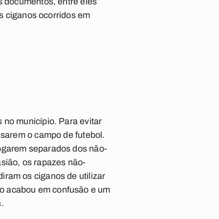
os documentos, entre eles
os ciganos ocorridos em
 no município. Para evitar
 usarem o campo de futebol.
jogarem separados dos não-
asião, os rapazes não-
diram os
ciganos
de utilizar
so acabou em confusão e um
.