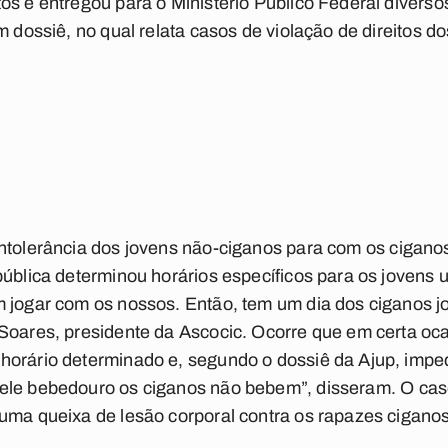
os e entregou para o Ministério Público Federal divers
m dossiê, no qual relata casos de violação de direitos d
ntolerância dos jovens
não-ciganos
para com os ciganos
pública determinou horários específicos para os jovens
m jogar com os nossos. Então, tem um dia dos ciganos 
Soares, presidente da Ascocic. Ocorre que em certa oc
horário determinado e, segundo o dossiê da Ajup, impe
uele
bebedouro
os ciganos não bebem”, disseram. O ca
uma queixa de lesão corporal contra os rapazes ciganos