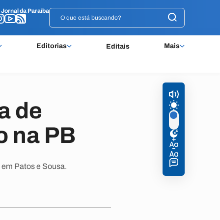
o
o
Jornal da Paraíba
Jornal da Paraíba
Editorias
Mais
Editais
a de
o na PB
, em Patos e Sousa.