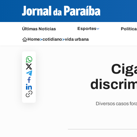
Esportes
Últimas Notícias
Política
Home
>
cotidiano
>
vida urbana
Cig
discri
Diversos casos for