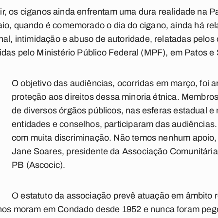
ir, os
ciganos
ainda enfrentam uma dura realidade na P
aio, quando é comemorado o dia do cigano, ainda há rel
ional, intimidação e abuso de
autoridade
, relatadas pelos
das pelo Ministério Público Federal (MPF), em Patos e
O ­obje­­tivo das audiências, ocorridas em março, foi 
proteção aos
direitos
dessa minoria étnica. Membros
de diversos órgãos públicos, nas esferas estadual e
entidades e conselhos, participaram das audiências.
com muita discriminação. Não temos nenhum apoio, 
Jane Soares, presidente da Associação Comunitári
PB (Ascocic).
O
estatuto
da associação prevê atuação em âmbito re
anos moram em Condado desde 1952 e nunca foram peg