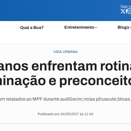
Siga 
Siga 
Entretenimento
Blogs
Qual a Boa?
VIDA URBANA
anos enfrentam rotin
minação e preconceit
am relatados ao MPF durante audi&ecirc;ncias p&uacute;blicas
Publicado em 24/05/2017 às 11:45