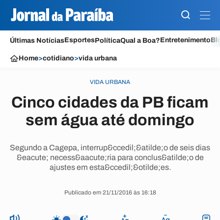
Esportes
Entretenimento
Bl
Últimas Notícias
Política
Qual a Boa?
Home
>
cotidiano
>
vida urbana
VIDA URBANA
Cinco cidades da PB ficam
sem água até domingo
Segundo a Cagepa, interrup&ccedil;&atilde;o de seis dias
&eacute; necess&aacute;ria para conclus&atilde;o de
ajustes em esta&ccedil;&otilde;es.
Publicado em 21/11/2016 às 16:18