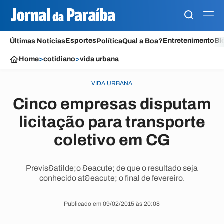
Esportes
Entretenimento
Bl
Últimas Notícias
Política
Qual a Boa?
Home
>
cotidiano
>
vida urbana
VIDA URBANA
Cinco empresas disputam
licitação para transporte
coletivo em CG
Previs&atilde;o &eacute; de que o resultado seja
conhecido at&eacute; o final de fevereiro.
Publicado em 09/02/2015 às 20:08