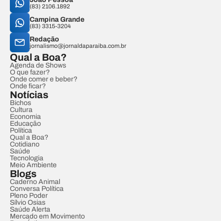
(83) 2106.1892
Campina Grande
(83) 3315-3204
Redação
jornalismo@jornaldaparaiba.com.br
Qual a Boa?
Agenda de Shows
O que fazer?
Onde comer e beber?
Onde ficar?
Notícias
Bichos
Cultura
Economia
Educação
Política
Qual a Boa?
Cotidiano
Saúde
Tecnologia
Meio Ambiente
Blogs
Caderno Animal
Conversa Política
Pleno Poder
Sílvio Osias
Saúde Alerta
Mercado em Movimento