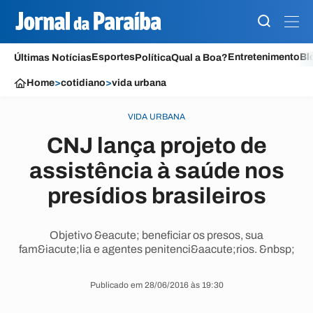
Esportes
Entretenimento
Bl
Últimas Notícias
Política
Qual a Boa?
Home
>
cotidiano
>
vida urbana
VIDA URBANA
CNJ lança projeto de
assistência à saúde nos
presídios brasileiros
Objetivo &eacute; beneficiar os presos, sua
fam&iacute;lia e agentes penitenci&aacute;rios. &nbsp;
Publicado em 28/06/2016 às 19:30