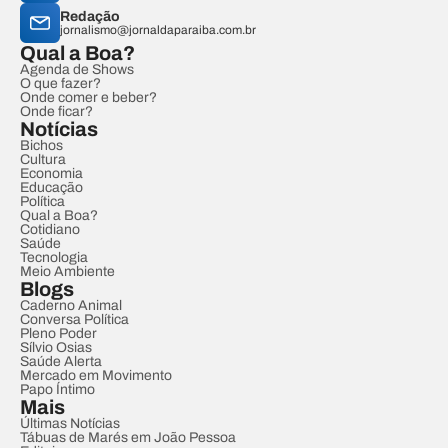
Redação
jornalismo@jornaldaparaiba.com.br
Qual a Boa?
Agenda de Shows
O que fazer?
Onde comer e beber?
Onde ficar?
Notícias
Bichos
Cultura
Economia
Educação
Política
Qual a Boa?
Cotidiano
Saúde
Tecnologia
Meio Ambiente
Blogs
Caderno Animal
Conversa Política
Pleno Poder
Sílvio Osias
Saúde Alerta
Mercado em Movimento
Papo Íntimo
Mais
Últimas Notícias
Tábuas de Marés em João Pessoa