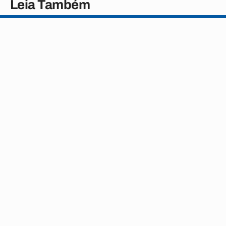
Leia Também