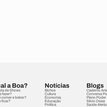
al a Boa?
Notícias
Blogs
da de Shows
Bichos
Caderno Ani
e fazer?
Cultura
Conversa Pol
 comer e beber?
Economia
Pleno Poder
 ficar?
Educação
Sílvio Osias
Política
Saúde Alerta