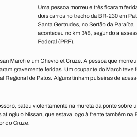
Uma pessoa morreu e três ficaram ferid
dois carros no trecho da BR-230 em Pato
Santa Gertrudes, no Sertão da Paraíba. 
aconteceu no km 348, segundo a assesso
Federal (PRF).
san March e um Chevrolet Cruze. A pessoa que morreu 
caram gravemente feridas. Um ocupante do March teve fe
tal Regional de Patos. Alguns tinham pulseiras de aces
ssoró, bateu violentamente na mureta da ponte sobre um
 atingiu o Nissan, que estava logo à frente também na B
or do Cruze.