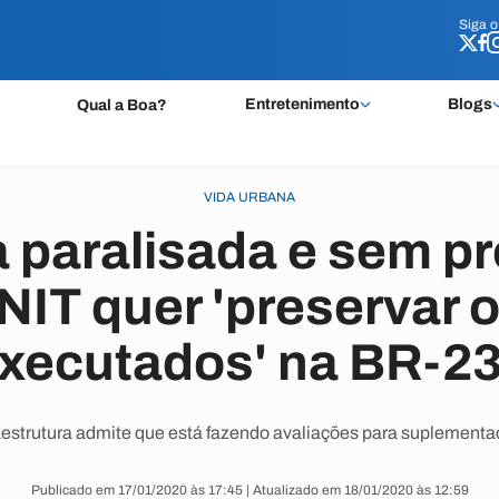
Siga 
Siga 
Entretenimento
Blogs
Qual a Boa?
VIDA URBANA
 paralisada e sem pr
NIT quer 'preservar 
xecutados' na BR-2
raestrutura admite que está fazendo avaliações para suplement
Publicado em 17/01/2020 às 17:45 | Atualizado em 18/01/2020 às 12:59