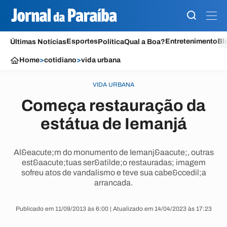
Esportes
Entretenimento
Bl
Últimas Notícias
Política
Qual a Boa?
Home
>
cotidiano
>
vida urbana
VIDA URBANA
Começa restauração da
estátua de Iemanjá
Al&eacute;m do monumento de Iemanj&aacute;, outras
est&aacute;tuas ser&atilde;o restauradas; imagem
sofreu atos de vandalismo e teve sua cabe&ccedil;a
arrancada.
Publicado em 11/09/2013 às 6:00 | Atualizado em 14/04/2023 às 17:23