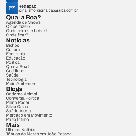
Redação
jornalismo@jornaldaparaiba.com.br
Qual a Boa?
Agenda de Shows
O que fazer?
Onde comer e beber?
Onde ficar?
Notícias
Bichos
Cultura
Economia
Educação
Política
Qual a Boa?
Cotidiano
Saúde
Tecnologia
Meio Ambiente
Blogs
Caderno Animal
Conversa Política
Pleno Poder
Sílvio Osias
Saúde Alerta
Mercado em Movimento
Papo Íntimo
Mais
Últimas Notícias
Tábuas de Marés em João Pessoa