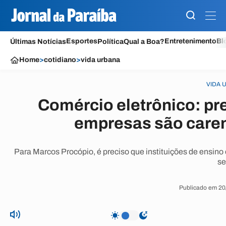
Esportes
Entretenimento
Bl
Últimas Notícias
Política
Qual a Boa?
Home
>
cotidiano
>
vida urbana
VIDA 
Comércio eletrônico: pr
empresas são caren
Para Marcos Procópio, é preciso que instituições de ensi
se
Publicado em 20