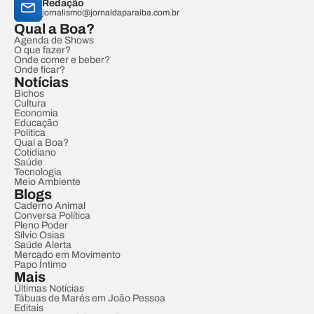
Redação
jornalismo@jornaldaparaiba.com.br
Qual a Boa?
Agenda de Shows
O que fazer?
Onde comer e beber?
Onde ficar?
Notícias
Bichos
Cultura
Economia
Educação
Política
Qual a Boa?
Cotidiano
Saúde
Tecnologia
Meio Ambiente
Blogs
Caderno Animal
Conversa Política
Pleno Poder
Sílvio Osias
Saúde Alerta
Mercado em Movimento
Papo Íntimo
Mais
Últimas Notícias
Tábuas de Marés em João Pessoa
Editais