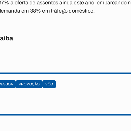
37% a oferta de assentos ainda este ano, embarcando m
 demanda em 38% em tráfego doméstico.
raíba
PESSOA
PROMOÇÃO
VÔO