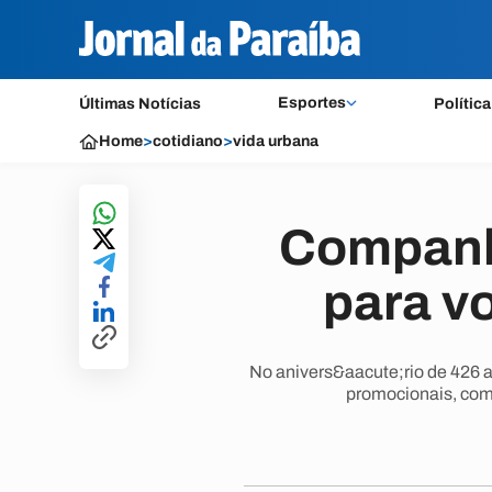
Esportes
Últimas Notícias
Política
Home
>
cotidiano
>
vida urbana
Companhi
para v
No anivers&aacute;rio de 426 a
promocionais, com