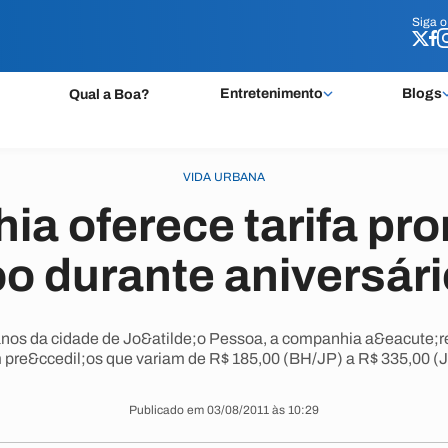
Siga 
Siga 
Entretenimento
Blogs
Qual a Boa?
VIDA URBANA
a oferece tarifa pr
oo durante aniversári
nos da cidade de Jo&atilde;o Pessoa, a companhia a&eacute;rea
 pre&ccedil;os que variam de R$ 185,00 (BH/JP) a R$ 335,00 (
Publicado em 03/08/2011 às 10:29