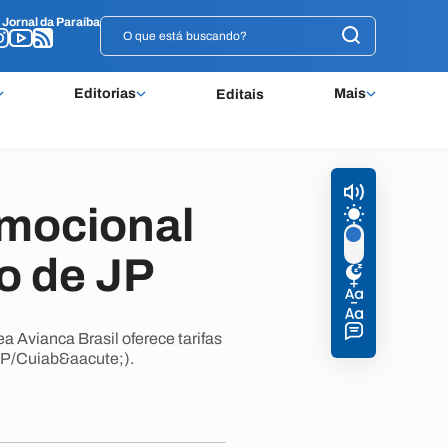
o
o
Jornal da Paraíba
Jornal da Paraíba
Editorias
Mais
Editais
omocional
o de JP
 Avianca Brasil oferece tarifas
JP/Cuiab&aacute;).