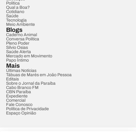
Política
Qual a Boa?
Cotidiano
Saúde
Tecnologia
Meio Ambiente
Blogs
Caderno Animal
Conversa Política
Pleno Poder
Sílvio Osias
Saúde Alerta
Mercado em Movimento
Papo Íntimo
Mais
Últimas Notícias
Tábuas de Marés em João Pessoa
Editais
Sobre o Jornal da Paraíba
Cabo Branco FM
CBN Paraíba
Expediente
Comercial
Fale Conosco
Política de Privacidade
Espaço Opinião
© REDE PARAÍBA DE COMUNICAÇÃO