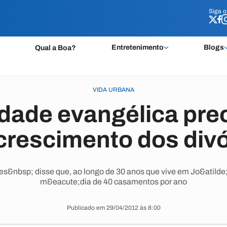
Siga 
Siga 
Entretenimento
Blogs
Qual a Boa?
VIDA URBANA
ade evangélica pr
crescimento dos divó
s&nbsp; disse que, ao longo de 30 anos que vive em Jo&atilde
m&eacute;dia de 40 casamentos por ano
Publicado em 29/04/2012 às 8:00