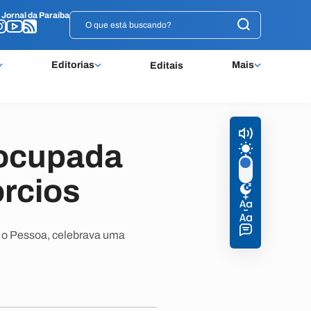
o
o
Jornal da Paraíba
Jornal da Paraíba
Editorias
Mais
Editais
eocupada
rcios
;o Pessoa, celebrava uma