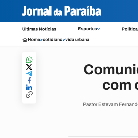
Esportes
Últimas Notícias
Política
Home
>
cotidiano
>
vida urbana
Comunid
com 
Pastor Estevam Fernande