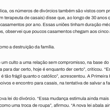
ica, os números de divórcios também são vistos com p
terapeuta de casais) disse que, ao longo de 30 anos 
casamentos por ano. Essas uniões tinham duração méd
nos, observei que poucos casamentos chegam aos cinco 
como a destruição da família.
é um culto a uma relação sem compromisso, na base do 
para dar certo, hoje é enquanto der certo”, criticou. “E
 tão frágil quanto o católico”, acrescentou. A Primeira 
vos e encontro para casais, na tentativa de salvar a fa
 nova lei do divórcio. “Essa mudança estimula ainda mai
como uma troca de roupa”, afirmou. “A nova lei abala ain