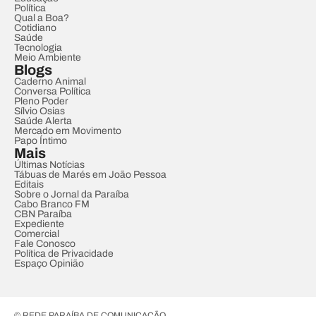
Política
Qual a Boa?
Cotidiano
Saúde
Tecnologia
Meio Ambiente
Blogs
Caderno Animal
Conversa Política
Pleno Poder
Sílvio Osias
Saúde Alerta
Mercado em Movimento
Papo Íntimo
Mais
Últimas Notícias
Tábuas de Marés em João Pessoa
Editais
Sobre o Jornal da Paraíba
Cabo Branco FM
CBN Paraíba
Expediente
Comercial
Fale Conosco
Política de Privacidade
Espaço Opinião
© REDE PARAÍBA DE COMUNICAÇÃO