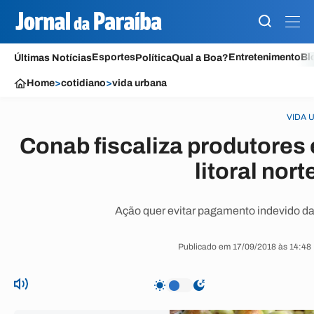
Esportes
Entretenimento
Bl
Últimas Notícias
Política
Qual a Boa?
Home
>
cotidiano
>
vida urbana
VIDA 
Conab fiscaliza produtores
litoral nor
Ação quer evitar pagamento indevido da
Publicado em 17/09/2018 às 14:48 