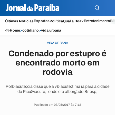
Esportes
Entretenimento
Bl
Últimas Notícias
Política
Qual a Boa?
Home
>
cotidiano
>
vida urbana
VIDA URBANA
Condenado por estupro é
encontrado morto em
rodovia
Pol&iacute;cia disse que a v&iacute;tima ia para a cidade
de Picu&iacute;, onde era albergado.&nbsp;
Publicado em 03/05/2017 às 7:12