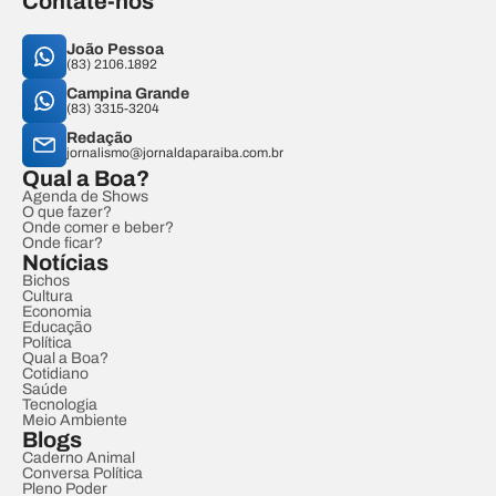
Contate-nos
João Pessoa
(83) 2106.1892
Campina Grande
(83) 3315-3204
Redação
jornalismo@jornaldaparaiba.com.br
Qual a Boa?
Agenda de Shows
O que fazer?
Onde comer e beber?
Onde ficar?
Notícias
Bichos
Cultura
Economia
Educação
Política
Qual a Boa?
Cotidiano
Saúde
Tecnologia
Meio Ambiente
Blogs
Caderno Animal
Conversa Política
Pleno Poder