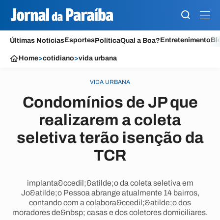
Esportes
Entretenimento
Bl
Últimas Notícias
Política
Qual a Boa?
Home
>
cotidiano
>
vida urbana
VIDA URBANA
Condomínios de JP que
realizarem a coleta
seletiva terão isenção da
TCR
implanta&ccedil;&atilde;o da coleta seletiva em
Jo&atilde;o Pessoa abrange atualmente 14 bairros,
contando com a colabora&ccedil;&atilde;o dos
moradores de&nbsp; casas e dos coletores domiciliares.