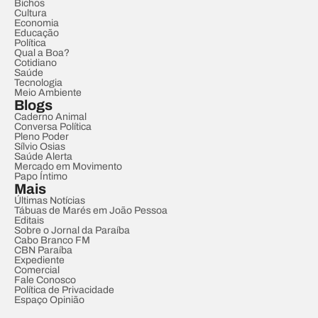
Bichos
Cultura
Economia
Educação
Política
Qual a Boa?
Cotidiano
Saúde
Tecnologia
Meio Ambiente
Blogs
Caderno Animal
Conversa Política
Pleno Poder
Sílvio Osias
Saúde Alerta
Mercado em Movimento
Papo Íntimo
Mais
Últimas Notícias
Tábuas de Marés em João Pessoa
Editais
Sobre o Jornal da Paraíba
Cabo Branco FM
CBN Paraíba
Expediente
Comercial
Fale Conosco
Política de Privacidade
Espaço Opinião