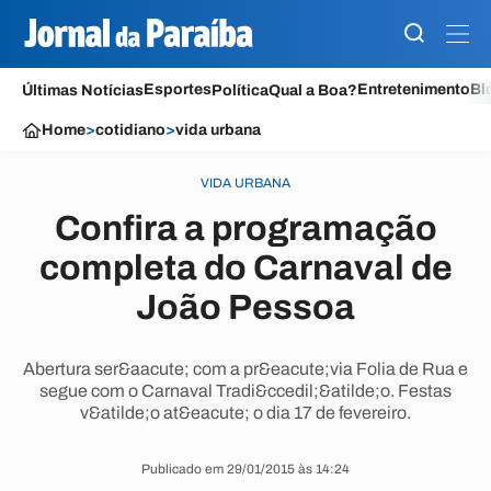
Esportes
Entretenimento
Bl
Últimas Notícias
Política
Qual a Boa?
Home
>
cotidiano
>
vida urbana
VIDA URBANA
Confira a programação
completa do Carnaval de
João Pessoa
Abertura ser&aacute; com a pr&eacute;via Folia de Rua e
segue com o Carnaval Tradi&ccedil;&atilde;o. Festas
v&atilde;o at&eacute; o dia 17 de fevereiro.
Publicado em 29/01/2015 às 14:24