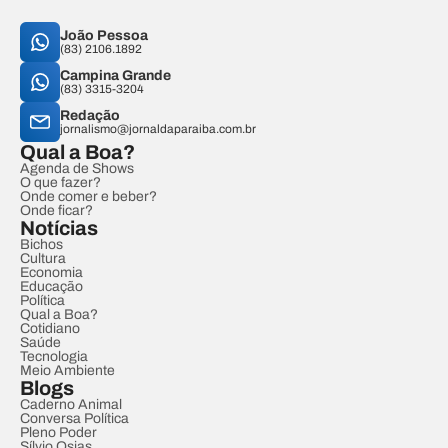
João Pessoa
(83) 2106.1892
Campina Grande
(83) 3315-3204
Redação
jornalismo@jornaldaparaiba.com.br
Qual a Boa?
Agenda de Shows
O que fazer?
Onde comer e beber?
Onde ficar?
Notícias
Bichos
Cultura
Economia
Educação
Política
Qual a Boa?
Cotidiano
Saúde
Tecnologia
Meio Ambiente
Blogs
Caderno Animal
Conversa Política
Pleno Poder
Sílvio Osias