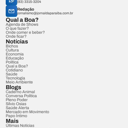
(83) 3315-3204
Redação
jornalismo@jornaldaparaiba.com.br
Qual a Boa?
Agenda de Shows
O que fazer?
Onde comer e beber?
Onde ficar?
Notícias
Bichos
Cultura
Economia
Educação
Política
Qual a Boa?
Cotidiano
Saúde
Tecnologia
Meio Ambiente
Blogs
Caderno Animal
Conversa Política
Pleno Poder
Sílvio Osias
Saúde Alerta
Mercado em Movimento
Papo Íntimo
Mais
Últimas Notícias