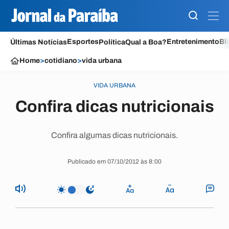
Esportes
Entretenimento
Bl
Últimas Notícias
Política
Qual a Boa?
Home
>
cotidiano
>
vida urbana
VIDA URBANA
Confira dicas nutricionais
Confira algumas dicas nutricionais.
Publicado em 07/10/2012 às 8:00