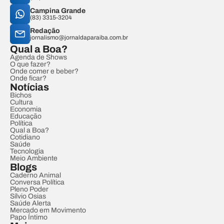
Campina Grande
(83) 3315-3204
Redação
jornalismo@jornaldaparaiba.com.br
Qual a Boa?
Agenda de Shows
O que fazer?
Onde comer e beber?
Onde ficar?
Notícias
Bichos
Cultura
Economia
Educação
Política
Qual a Boa?
Cotidiano
Saúde
Tecnologia
Meio Ambiente
Blogs
Caderno Animal
Conversa Política
Pleno Poder
Sílvio Osias
Saúde Alerta
Mercado em Movimento
Papo Íntimo