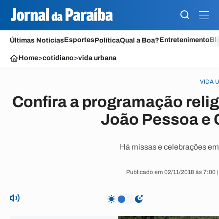
Esportes
Entretenimento
Bl
Últimas Notícias
Política
Qual a Boa?
Home
>
cotidiano
>
vida urbana
VIDA 
Confira a programação reli
João Pessoa e
Há missas e celebrações em i
Publicado em 02/11/2018 às 7:00 |