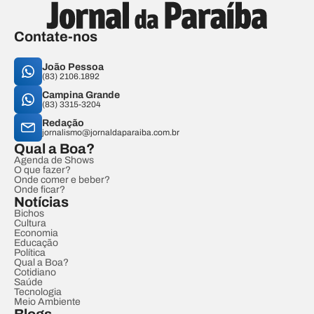
Contate-nos
João Pessoa
(83) 2106.1892
Campina Grande
(83) 3315-3204
Redação
jornalismo@jornaldaparaiba.com.br
Qual a Boa?
Agenda de Shows
O que fazer?
Onde comer e beber?
Onde ficar?
Notícias
Bichos
Cultura
Economia
Educação
Política
Qual a Boa?
Cotidiano
Saúde
Tecnologia
Meio Ambiente