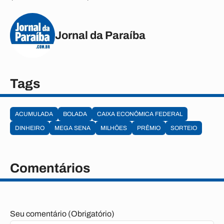
Jornal da Paraíba
Tags
ACUMULADA
BOLADA
CAIXA ECONÔMICA FEDERAL
DINHEIRO
MEGA SENA
MILHÕES
PRÊMIO
SORTEIO
Comentários
Seu comentário (Obrigatório)