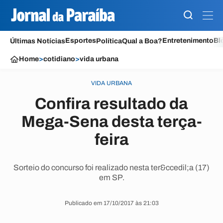
Esportes
Entretenimento
Bl
Últimas Notícias
Política
Qual a Boa?
Home
>
cotidiano
>
vida urbana
VIDA URBANA
Confira resultado da
Mega-Sena desta terça-
feira
Sorteio do concurso foi realizado nesta ter&ccedil;a (17)
em SP.
Publicado em 17/10/2017 às 21:03