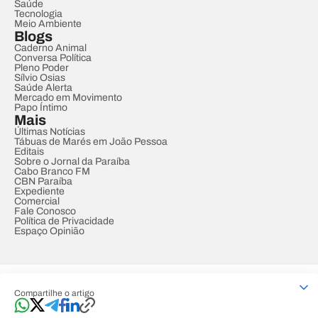
Saúde
Tecnologia
Meio Ambiente
Blogs
Caderno Animal
Conversa Política
Pleno Poder
Sílvio Osias
Saúde Alerta
Mercado em Movimento
Papo Íntimo
Mais
Últimas Notícias
Tábuas de Marés em João Pessoa
Editais
Sobre o Jornal da Paraíba
Cabo Branco FM
CBN Paraíba
Expediente
Comercial
Fale Conosco
Política de Privacidade
Espaço Opinião
© REDE PARAÍBA DE COMUNICAÇÃO
Compartilhe o artigo
Developed by
Designed by