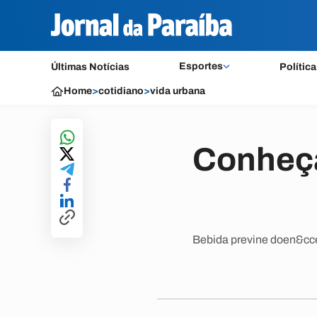
Esportes
Últimas Notícias
Política
Home
>
cotidiano
>
vida urbana
Conheça
Bebida previne doen&cce