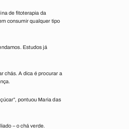
na de fitoterapia da
em consumir qualquer tipo
mendamos. Estudos já
 chás. A dica é procurar a
ença.
açúcar”, pontuou Maria das
iado – o chá verde.