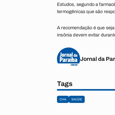
Estudos, segundo a farmacê
termogênicas que são respo
A recomendação é que seja 
insônia devem evitar durante
Jornal da Pa
Tags
CHA
SAÚDE