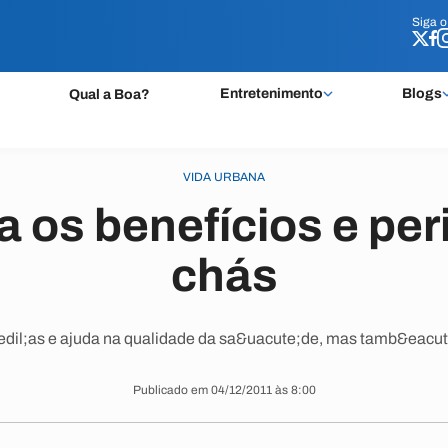
Siga 
Siga 
Entretenimento
Blogs
Qual a Boa?
VIDA URBANA
 os benefícios e per
chás
dil;as e ajuda na qualidade da sa&uacute;de, mas tamb&eacute
Publicado em 04/12/2011 às 8:00