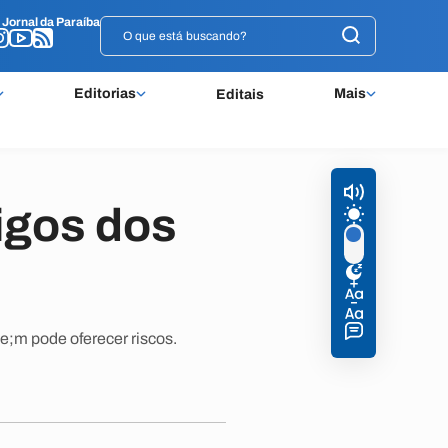
o
o
Jornal da Paraíba
Jornal da Paraíba
Editorias
Mais
Editais
igos dos
;m pode oferecer riscos.