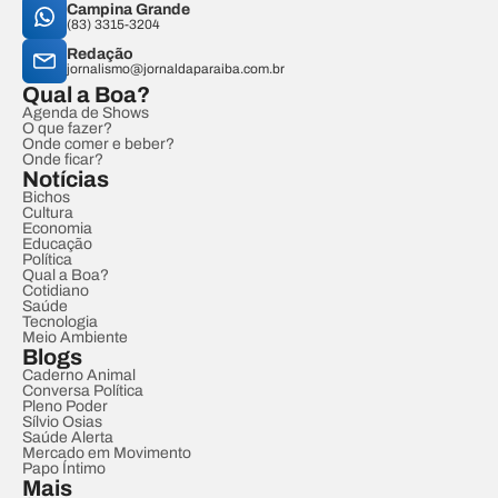
Campina Grande
(83) 3315-3204
Redação
jornalismo@jornaldaparaiba.com.br
Qual a Boa?
Agenda de Shows
O que fazer?
Onde comer e beber?
Onde ficar?
Notícias
Bichos
Cultura
Economia
Educação
Política
Qual a Boa?
Cotidiano
Saúde
Tecnologia
Meio Ambiente
Blogs
Caderno Animal
Conversa Política
Pleno Poder
Sílvio Osias
Saúde Alerta
Mercado em Movimento
Papo Íntimo
Mais