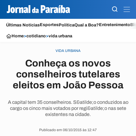
Esportes
Entretenimento
Bl
Últimas Notícias
Política
Qual a Boa?
Home
>
cotidiano
>
vida urbana
VIDA URBANA
Conheça os novos
conselheiros tutelares
eleitos em João Pessoa
A capital tem 35 conselheiros. S&atilde;o conduzidos ao
cargo os cinco mais votados por regi&atilde;o nas sete
existentes na cidade.
Publicado em 06/10/2015 às 12:47