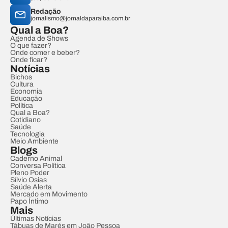
Redação
jornalismo@jornaldaparaiba.com.br
Qual a Boa?
Agenda de Shows
O que fazer?
Onde comer e beber?
Onde ficar?
Notícias
Bichos
Cultura
Economia
Educação
Política
Qual a Boa?
Cotidiano
Saúde
Tecnologia
Meio Ambiente
Blogs
Caderno Animal
Conversa Política
Pleno Poder
Sílvio Osias
Saúde Alerta
Mercado em Movimento
Papo Íntimo
Mais
Últimas Notícias
Tábuas de Marés em João Pessoa