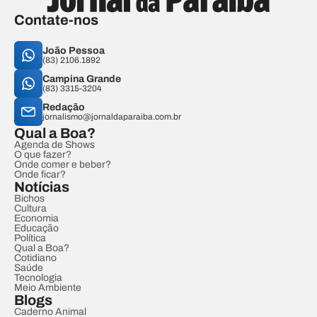
Contate-nos
João Pessoa
(83) 2106.1892
Campina Grande
(83) 3315-3204
Redação
jornalismo@jornaldaparaiba.com.br
Qual a Boa?
Agenda de Shows
O que fazer?
Onde comer e beber?
Onde ficar?
Notícias
Bichos
Cultura
Economia
Educação
Política
Qual a Boa?
Cotidiano
Saúde
Tecnologia
Meio Ambiente
Blogs
Caderno Animal