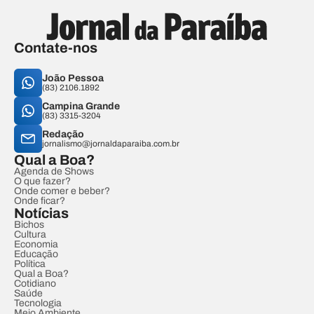
Contate-nos
João Pessoa
(83) 2106.1892
Campina Grande
(83) 3315-3204
Redação
jornalismo@jornaldaparaiba.com.br
Qual a Boa?
Agenda de Shows
O que fazer?
Onde comer e beber?
Onde ficar?
Notícias
Bichos
Cultura
Economia
Educação
Política
Qual a Boa?
Cotidiano
Saúde
Tecnologia
Meio Ambiente